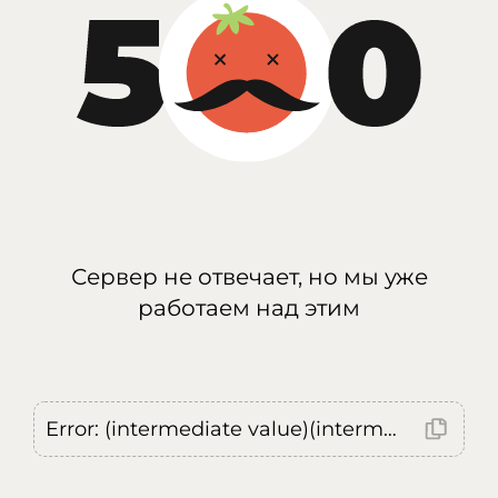
Сервер не отвечает, но мы уже
работаем над этим
Error: (intermediate value)(intermediate value)(intermediate value).replaceAll is not a function