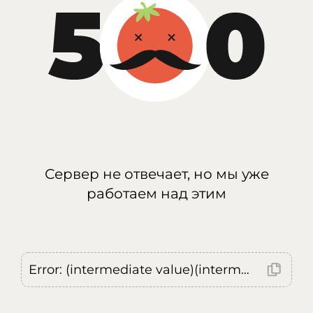
Сервер не отвечает, но мы уже
работаем над этим
Error: (intermediate value)(intermediate value)(intermediate value).replaceAll is not a function