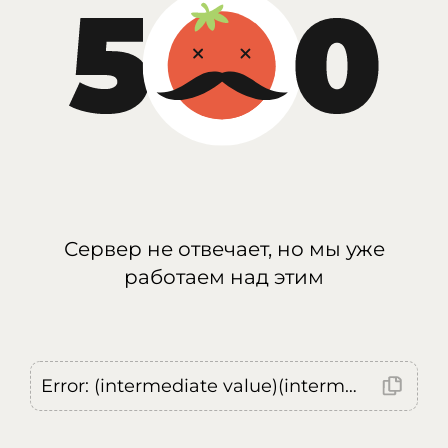
Сервер не отвечает, но мы уже
работаем над этим
Error: (intermediate value)(intermediate value)(intermediate value).replaceAll is not a function