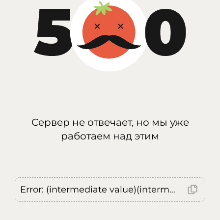
Сервер не отвечает, но мы уже
работаем над этим
Error: (intermediate value)(intermediate value)(intermediate value).replaceAll is not a function