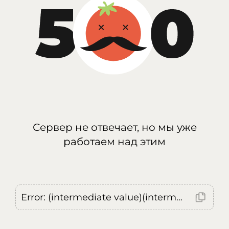
Сервер не отвечает, но мы уже
работаем над этим
Error: (intermediate value)(intermediate value)(intermediate value).replaceAll is not a function