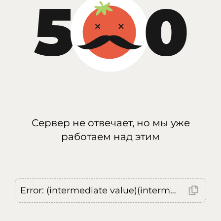
Сервер не отвечает, но мы уже
работаем над этим
Error: (intermediate value)(intermediate value)(intermediate value).replaceAll is not a function