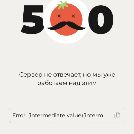
Сервер не отвечает, но мы уже
работаем над этим
Error: (intermediate value)(intermediate value)(intermediate value).replaceAll is not a function