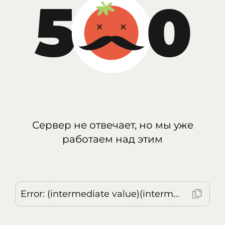
Сервер не отвечает, но мы уже
работаем над этим
Error: (intermediate value)(intermediate value)(intermediate value).replaceAll is not a function