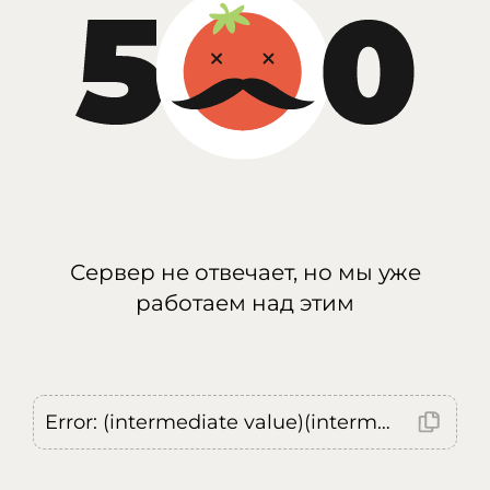
Сервер не отвечает, но мы уже
работаем над этим
Error: (intermediate value)(intermediate value)(intermediate value).replaceAll is not a function